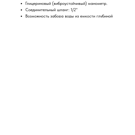
Глицериновый (виброустойчивый) манометр.
Соединительный шланг: 1/2"
Возможность забора воды из емкости глубиной
до 1 м.
Питание: 220в, 50 ГЦ
Вес: около 14 кг.
Насосная часть полностью из нержавейки и
латуни.