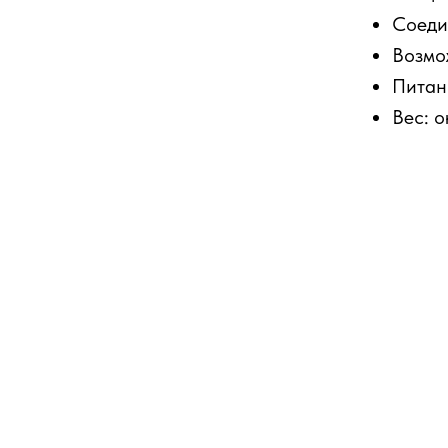
Соеди
Возмо
Питан
Вес: о