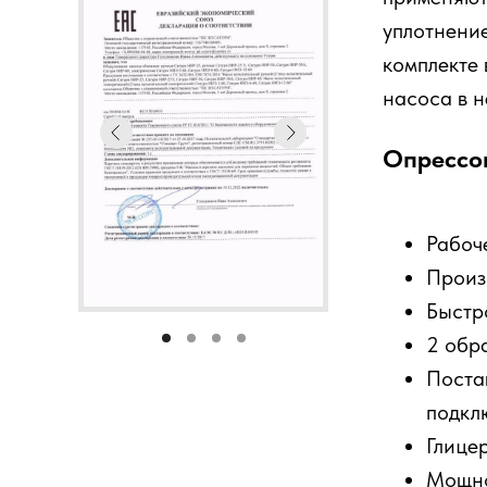
уплотнение
комплекте 
насоса в н
Опрессов
Рабоч
Произв
Быстр
2 обр
Поста
подкл
Глице
Мощно